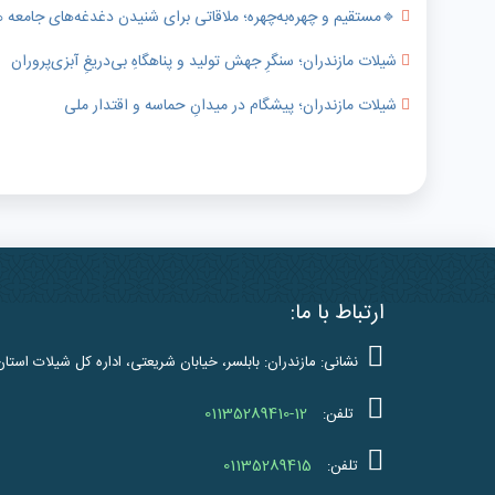
🔹️مستقیم و چهره‌به‌چهره؛ ملاقاتی برای شنیدن دغدغه‌های جامعه
شیلات مازندران؛ سنگرِ جهش تولید و پناهگاهِ بی‌دریغِ آبزی‌پروران
شیلات مازندران؛ پیشگام در میدانِ حماسه و اقتدار ملی
ارتباط با ما:
نشانی: مازندران: بابلسر، خیابان شریعتی، اداره کل شیلات استان
01135289410-12
تلفن:
01135289415
تلفن: