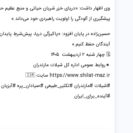
وی اظهار داشت: «دریای خزر شریان حیاتی و منبع عظیم ح
پیشگیری از آلودگی را اولویت راهبردی خود می‌داند.»
حسین‌زاده در پایان افزود: «پاکیزگی دریا، پیش‌شرطِ پاید
آیندگان حفظ کنیم.»
🗓 چهار شنبه ۲ اردیبهشت ۱۴۰۵
️🔸️روابط عمومی اداره کل شیلات مازندران
https://www.shilat-maz.ir سایت 🇮🇷
#شیلات #مازندران #تکثیر_طبیعی #صیادان_پره #آبزیان
#آینده_برای_ایران