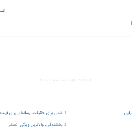
اشتر
Shortcut keys: Prev=Right , Next=Left
رایی
قلمی برای حقیقت، رسانه‌ای برای آینده؛
بخشندگی، والاترین ویژگی انسانی