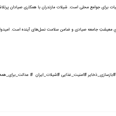
یات برای جوامع محلی است. شیلات مازندران با همکاری صیادان پرتل
اریِ معیشتِ جامعه صیادی و ضامن سلامت نسل‌های آینده است. امیدواریم 
 #بازسازی_ذخایر #امنیت_غذایی #شیلات_ایران # عدالت_برای_همه