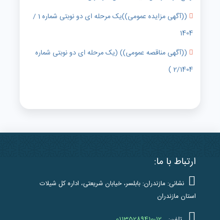
((آگهی مزایده عمومی))یک مرحله ای دو نوبتی شماره 1 /
1404
((آگهی مناقصه عمومی)) (یک مرحله ای دو نوبتی شماره
2/1404 )
ارتباط با ما:
نشانی: مازندران: بابلسر، خیابان شریعتی، اداره کل شیلات
استان مازندران
01135289410-12
تلفن: