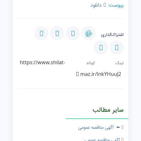
پیوست:
دانلود
اشتراک‌گذاری:
https://www.shilat-
لینک کوتاه:
maz.ir/lnkYHuuJ2
سایر مطالب
⬅️ آگهی مناقصه عمومی
آگهی مناقصه عمومی