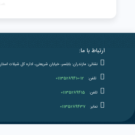
Left
ارتباط با ما:
نشانی: مازندران: بابلسر، خیابان شریعتی، اداره کل شیلات استان
01135289410-12
تلفن:
01135289415
تلفن:
01135289437
نمابر:
کلیه حقوق 