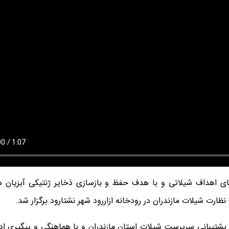
ستای اهداف شیلاتی و با هدف حفظ و بازسازی ذخایر ژنتیکی آبزیان د
ارت شیلات مازندران در رودخانه ازاررود شهر نشتارود برگزار شد.
ای دوشنبه ۲۳ تیرماه ۱۴۰۴، با حمایت و پشتیبانی سرپرست شیلات استان مازندران و با هماهنگی و پیگیر