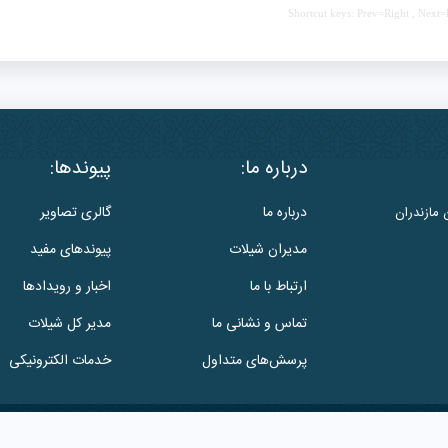
Shortcut keys: Prev=Right , Next=
درباره ما:
پیوندها:
درباره ما
گالری تصاویر
 مازندران
مدیران شیلات
پیوندهای مفید
ارتباط با ما
اخبار و رویدادها
تماس و نشانی ما
مدیر کل شیلات
پرسش‌های متداول
خدمات الکترونیکی
این وب سایت متعلق به
اداره کل شیلات استان مازندران
است.