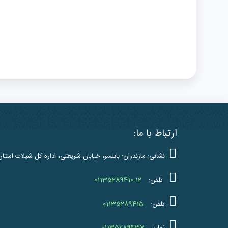
ارتباط با ما:
نشانی: مازندران: بابلسر، خیابان شریعتی، اداره کل شیلات استان
01135289410-12
تلفن:
01135289415
تلفن: