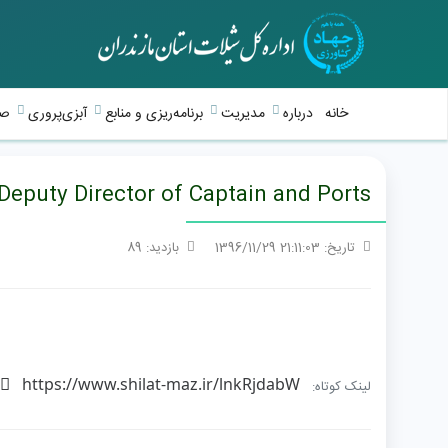
خانه
درباره
مدیریت
برنامه‌ریزی و منابع
آبزی‌پروری
صی
Deputy Director of Captain and Ports
تاریخ: 21:11:03 1396/11/29
بازدید: 89
https://www.shilat-maz.ir/lnkRjdabW
لینک کوتاه: